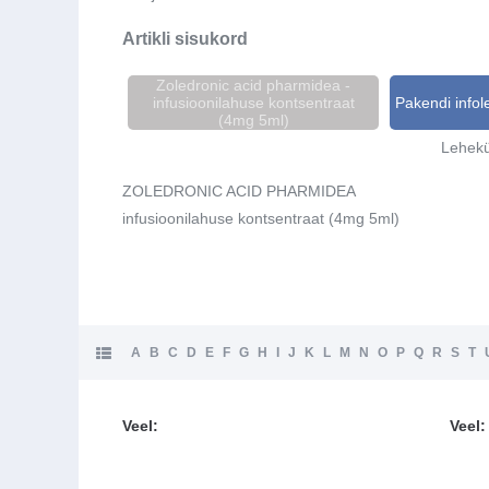
Artikli sisukord
Zoledronic acid pharmidea -
infusioonilahuse kontsentraat
Pakendi infol
(4mg 5ml)
Lehekü
ZOLEDRONIC ACID PHARMIDEA
infusioonilahuse kontsentraat (4mg 5ml)
A
B
C
D
E
F
G
H
I
J
K
L
M
N
O
P
Q
R
S
T
Veel:
Veel: