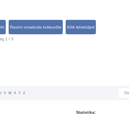
eht
Ravimi omaduste kokkuvõte
Kõik leheküljed
lg 1 / 3
U
V
W
X
Y
Z
Statistika: