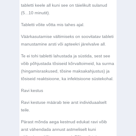
tabletti keele all kuni see on täielikult sulanud
(5...10 minutit).
Tabletti võite võtta mis tahes ajal.
Väärkasutamise vältimiseks on soovitatav tableti
manustamine arsti või apteekri järelvalve all.
Te ei tohi tabletti lahustada ja süstida, sest see
võib põhjustada tõsiseid kõrvaltoimeid, ka surma
(hingamisraskused, tõsine maksakahjustus) ja
tõsiseid reaktsioone, ka infektsioone süstekohal.
Ravi kestus
Ravi kestuse määrab teie arst individuaalselt
teile.
Pärast mõnda aega kestnud edukat ravi võib
arst vähendada annust astmeliselt kuni