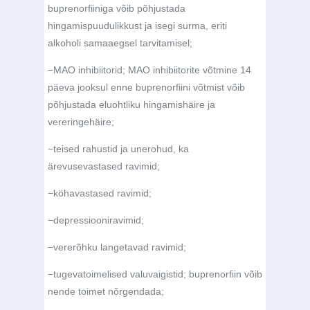
buprenorfiiniga võib põhjustada
hingamispuudulikkust ja isegi surma, eriti
alkoholi samaaegsel tarvitamisel;
−
MAO inhibiitorid; MAO inhibiitorite võtmine 14
päeva jooksul enne buprenorfiini võtmist võib
põhjustada eluohtliku hingamishäire ja
vereringehäire;
−
teised rahustid ja unerohud, ka
ärevusevastased ravimid;
−
köhavastased ravimid;
−
depressiooniravimid;
−
vererõhku langetavad ravimid;
−
tugevatoimelised valuvaigistid; buprenorfiin võib
nende toimet nõrgendada;