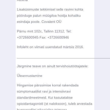
Lisaküsimuste tekkimisel selle ravimi kohta
pöörduge palun müügiloa hoidja kohaliku
esindaja poole. Covalent OÜ
Pärnu mnt 102c, Tallinn 11312, Tel:
+3726600945 Fax: +3726600946
Infoleht on viimati uuendatud märtsis 2016.
_______________________________________________
Järgmine teave on ainult tervishoiutöötajatele:
Üleannustamine
Hingamise pärssimise korral rakendada
sümptomaatilist ravi ja intensiivravi
standardmeetmeid. Kui kasutatakse
opioidantagonisti (st naloksoon), tuleb arvestada
buprenorfiini pikaajalise toimega.