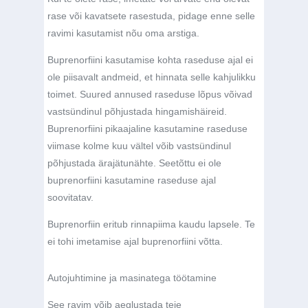
rase või kavatsete rasestuda, pidage enne selle
ravimi kasutamist nõu oma arstiga.
Buprenorfiini kasutamise kohta raseduse ajal ei
ole piisavalt andmeid, et hinnata selle kahjulikku
toimet. Suured annused raseduse lõpus võivad
vastsündinul põhjustada hingamishäireid.
Buprenorfiini pikaajaline kasutamine raseduse
viimase kolme kuu vältel võib vastsündinul
põhjustada ärajätunähte. Seetõttu ei ole
buprenorfiini kasutamine raseduse ajal
soovitatav.
Buprenorfiin eritub rinnapiima kaudu lapsele. Te
ei tohi imetamise ajal buprenorfiini võtta.
Autojuhtimine ja masinatega töötamine
See ravim võib aeglustada teie