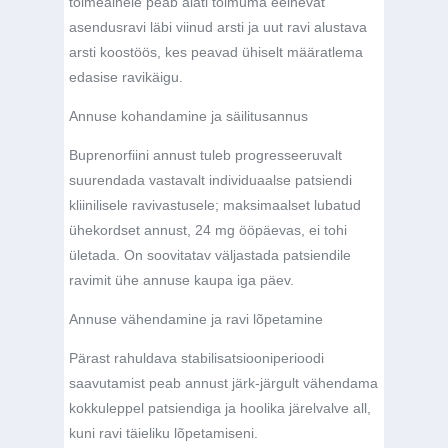
toimeainele peab alati toimuma eelnevat
asendusravi läbi viinud arsti ja uut ravi alustava
arsti koostöös, kes peavad ühiselt määratlema
edasise ravikäigu.
Annuse kohandamine ja säilitusannus
Buprenorfiini annust tuleb progresseeruvalt
suurendada vastavalt individuaalse patsiendi
kliinilisele ravivastusele; maksimaalset lubatud
ühekordset annust, 24 mg ööpäevas, ei tohi
ületada. On soovitatav väljastada patsiendile
ravimit ühe annuse kaupa iga päev.
Annuse vähendamine ja ravi lõpetamine
Pärast rahuldava stabilisatsiooniperioodi
saavutamist peab annust
järk-järgult
vähendama
kokkuleppel patsiendiga ja hoolika järelvalve all,
kuni ravi täieliku lõpetamiseni.