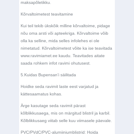
maksapõletikku.
Kõrvaltoimetest teavitamine
Kui teil tekib ükskõik milline kõrvaltoime, pidage
nõu oma arsti või apteekriga. Kõrvaltoime võib
olla ka selline, mida selles infolehes ei ole
nimetatud. Kõrvaltoimetest võite ka ise teavitada
www.ravimiamet.ee
kaudu. Teavitades aitate
saada rohkem infot ravimi ohutusest.
5.
Kuidas Bupensan’i säilitada
Hoidke seda ravimit laste eest varjatud ja
kättesaamatus kohas.
Ärge kasutage seda ravimit pärast
kõlblikkusaega, mis on märgitud blistril ja karbil.
Kõlblikkusaeg viitab selle kuu viimasele päevale.
PVC/PVdC/PVC-alumiiniumblistrid:
Hoida