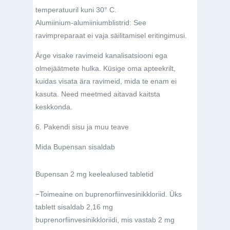
temperatuuril kuni 30° C.
Alumiinium-alumiiniumblistrid:
See
ravimpreparaat ei vaja säilitamisel eritingimusi.
Ärge visake ravimeid kanalisatsiooni ega
olmejäätmete hulka. Küsige oma apteekrilt,
kuidas visata ära ravimeid, mida te enam ei
kasuta. Need meetmed aitavad kaitsta
keskkonda.
6. Pakendi sisu ja muu teave
Mida Bupensan sisaldab
Bupensan 2 mg keelealused tabletid
−
Toimeaine on buprenorfiinvesinikkloriid. Üks
tablett sisaldab 2,16 mg
buprenorfiinvesinikkloriidi, mis vastab 2 mg