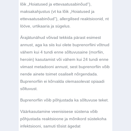
lõik „Hoiatused ja ettevaatusabinõud“),
maksakahjustus (vt ka lõik „Hoiatused ja
ettevaatusabinõud“), allergilised reaktsioonid, nt
lööve, urtikaaria ja sügelus.
Ärajätunähud võivad tekkida pärast esimest
annust, aga ka siis kui olete buprenorfiini võtnud
vähem kui 4 tundi enne sõltuvusaine (morfiin,
heroiin) kasutamist või vähem kui 24 tundi enne
viimast metadooni annust, sest buprenorfiin võib
nende ainete toimet osaliselt nõrgendada.
Buprenorfiin ei kõrvalda olemasolevat opiaadi
sõltuvust.
Buprenorfiin võib põhjustada ka sõltuvuse teket.
Väärkasutamine veenisisese süstena võib
põhjustada reaktsioone ja mõnikord süstekoha
infektsiooni, samuti tõsist ägedat