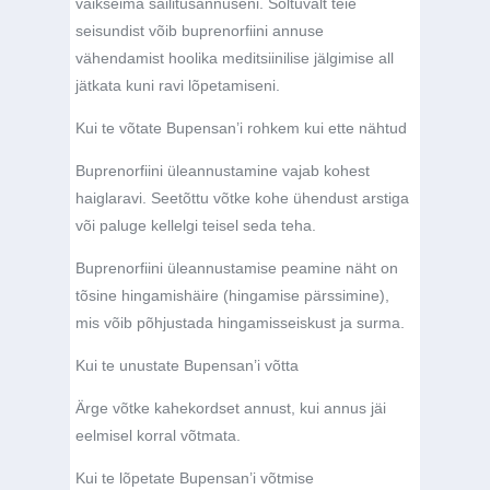
väikseima säilitusannuseni. Sõltuvalt teie
seisundist võib buprenorfiini annuse
vähendamist hoolika meditsiinilise jälgimise all
jätkata kuni ravi lõpetamiseni.
Kui te võtate Bupensan’i rohkem kui ette nähtud
Buprenorfiini üleannustamine vajab kohest
haiglaravi. Seetõttu võtke kohe ühendust arstiga
või paluge kellelgi teisel seda teha.
Buprenorfiini üleannustamise peamine näht on
tõsine hingamishäire (hingamise pärssimine),
mis võib põhjustada hingamisseiskust ja surma.
Kui te unustate Bupensan’i võtta
Ärge võtke kahekordset annust, kui annus jäi
eelmisel korral võtmata.
Kui te lõpetate Bupensan’i võtmise