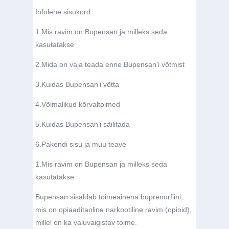
Infolehe sisukord
1.
Mis ravim on Bupensan ja milleks seda
kasutatakse
2.
Mida on vaja teada enne Bupensan’i võtmist
3.
Kuidas Bupensan’i võtta
4.
Võimalikud kõrvaltoimed
5.
Kuidas Bupensan’i säilitada
6.
Pakendi sisu ja muu teave
1.
Mis ravim on Bupensan ja milleks seda
kasutatakse
Bupensan sisaldab toimeainena buprenorfiini,
mis on opiaaditaoline narkootiline ravim (opioid),
millel on ka valuvaigistav toime.