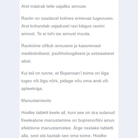
Arst määrab teile vajaliku annuse.
Ravim on saadaval kolmes erinevas tugevuses.
Arst kohandab vajadusel ravi käigus ravimi
annust. Te ei tohi ise annust muuta.
Ravitoime sõltub annusest ja kaasnevast
meditsiinilisest, psühholoogilisest ja sotsiaalsest
abist.
Kui teil on tunne, et Bupensan’i toime on liiga
tugev või liiga nõrk, pidage nõu oma arsti või
apteekriga.
Manustamisviis
Hoidke tablett keele all, kuni see on ära sulanud.
Keelealune manustamine on buprenorfiini ainus
efektiivne manustamistee. Ärge neelake tabletti
alla, sest siis kaotab see oma toime. Hoidke