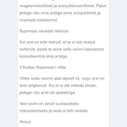
reageerimisvõimet ja autojuhtimisevõimet. Palun
pidage nõu oma arstiga enne autojuhtimist ja
masinate käsitsemist.
Bupensan sisaldab laktoosi
Kui arst on teile öelnud, et te ei talu teatud
suhkruid, peate te enne selle ravimi kasutamist
konsulteerima oma arstiga.
3.
Kuidas Bupensan’i võtta
Võtke seda ravimit alati täpselt nii, nagu arst on
teile selgitanud. Kui te ei ole milleski kindel,
pidage nõu arsti või apteekriga.
See ravim on ainult suukaudseks
manustamiseks ja seda ei tohi süstida.
Annus