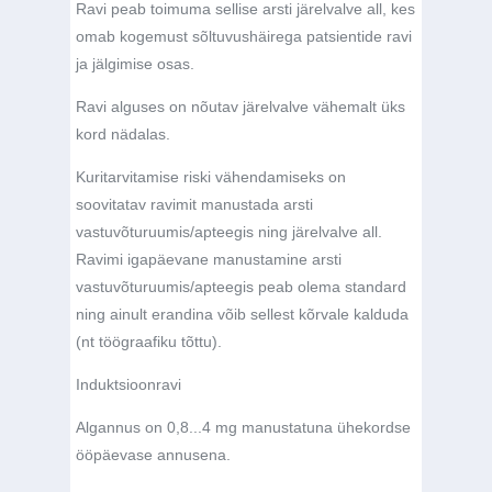
Ravi peab toimuma sellise arsti järelvalve all, kes
omab kogemust sõltuvushäirega patsientide ravi
ja jälgimise osas.
Ravi alguses on nõutav järelvalve vähemalt üks
kord nädalas.
Kuritarvitamise riski vähendamiseks on
soovitatav ravimit manustada arsti
vastuvõturuumis/apteegis ning järelvalve all.
Ravimi igapäevane manustamine arsti
vastuvõturuumis/apteegis peab olema standard
ning ainult erandina võib sellest kõrvale kalduda
(nt töögraafiku tõttu).
Induktsioonravi
Algannus on 0,8...4 mg manustatuna ühekordse
ööpäevase annusena.