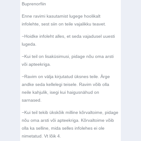
Buprenorfiin
Enne ravimi kasutamist lugege hoolikalt
infolehte, sest siin on teile vajalikku teavet.
−
Hoidke infoleht alles, et seda vajadusel uuesti
lugeda.
−
Kui teil on lisaküsimusi, pidage nõu oma arsti
või apteekriga.
−
Ravim on välja kirjutatud üksnes teile. Ärge
andke seda kellelegi teisele. Ravim võib olla
neile kahjulik, isegi kui haigusnähud on
sarnased.
−
Kui teil tekib ükskõik milline kõrvaltoime, pidage
nõu oma arsti või apteekriga. Kõrvaltoime võib
olla ka selline, mida selles infolehes ei ole
nimetatud. Vt lõik 4.