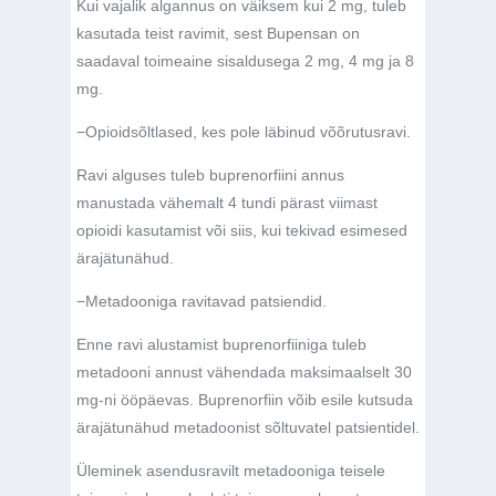
Kui vajalik algannus on väiksem kui 2 mg, tuleb
kasutada teist ravimit, sest Bupensan on
saadaval toimeaine sisaldusega 2 mg, 4 mg ja 8
mg.
−
Opioidsõltlased, kes pole läbinud võõrutusravi.
Ravi alguses tuleb buprenorfiini annus
manustada vähemalt 4 tundi pärast viimast
opioidi kasutamist või siis, kui tekivad esimesed
ärajätunähud.
−
Metadooniga ravitavad patsiendid.
Enne ravi alustamist buprenorfiiniga tuleb
metadooni annust vähendada maksimaalselt 30
mg-ni
ööpäevas. Buprenorfiin võib esile kutsuda
ärajätunähud metadoonist sõltuvatel patsientidel.
Üleminek asendusravilt metadooniga teisele