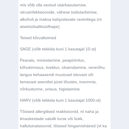
mis võib olla seotud väärkasutamise,
viirusinfektsioonide, vähese toidutarbimise,
alkoholi ja maksa kahjustavate ravimitega (nt
atsetüülsalitsüülhape).
Teised kõrvaltoimed
S
AGE
(võib tekkida kuni 1 kasutajal
10-st)
Peavalu, minestamine, peapööritus,
kõhukinnisus, iiveldus, oksendamine, vererõhu
langus kehaasendi muutusel istuvast või
lamavast asendist püsti tõustes, insomnia,
nõrkustunne, unisus, higistamine.
H
ARV
(võib tekkida kuni 1 kasutajal
1000-st)
Tõsised allergilised reaktsioonid, nt naha ja
limaskestade valulik turse või šokk,
hallutsinatsioonid, tõsised hingamishäired (vt ka