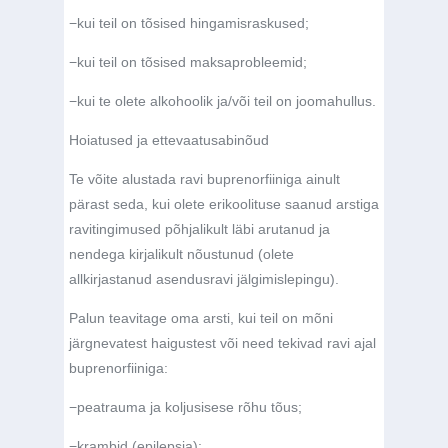
−
kui teil on tõsised hingamisraskused;
−
kui teil on tõsised maksaprobleemid;
−
kui te olete alkohoolik ja/või teil on joomahullus.
Hoiatused ja ettevaatusabinõud
Te võite alustada ravi buprenorfiiniga ainult
pärast seda, kui olete erikoolituse saanud arstiga
ravitingimused põhjalikult läbi arutanud ja
nendega kirjalikult nõustunud (olete
allkirjastanud asendusravi jälgimislepingu).
Palun teavitage oma arsti, kui teil on mõni
järgnevatest haigustest või need tekivad ravi ajal
buprenorfiiniga:
−
peatrauma ja koljusisese rõhu tõus;
−
krambid (epilepsia);