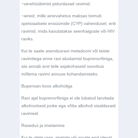
−
verehüübimist pidurdavad ravimid;
−
ained, mille ainevahetus maksas toimub
spetsiaalsete ensüümide (CYP) vahendusel, eriti
ravimid, mida kasutatakse seenhaiguste või HIV
raviks.
Kui te saate asendusravi metadooni või teiste
ravimitega enne ravi alustamist buprenorfiiniga,
siis annab arst teile asjakohaseid soovitusi
mõlema ravimi annuse kohandamiseks.
Bupensan koos alkoholiga
Ravi ajal buprenorfiiniga ei ole lubatud tarvitada
alkohoolseid jooke ega võtta alkoholi sisaldavaid
ravimeid.
Rasedus ja imetamine
Kui te olete rase, imetate või arvate end olevat