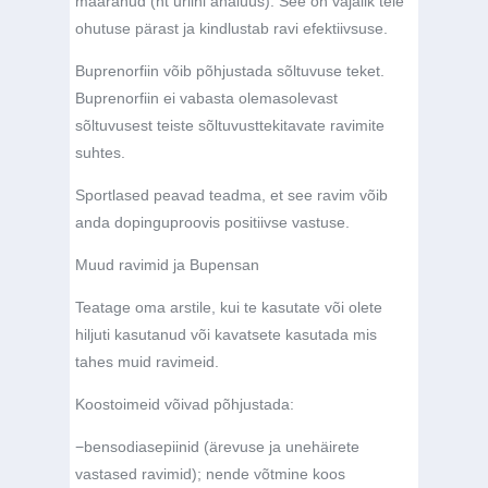
määranud (nt uriini analüüs). See on vajalik teie
ohutuse pärast ja kindlustab ravi efektiivsuse.
Buprenorfiin võib põhjustada sõltuvuse teket.
Buprenorfiin ei vabasta olemasolevast
sõltuvusest teiste sõltuvusttekitavate ravimite
suhtes.
Sportlased peavad teadma, et see ravim võib
anda dopinguproovis positiivse vastuse.
Muud ravimid ja Bupensan
Teatage oma arstile, kui te kasutate või olete
hiljuti kasutanud või kavatsete kasutada mis
tahes muid ravimeid.
Koostoimeid võivad põhjustada:
−
bensodiasepiinid (ärevuse ja unehäirete
vastased ravimid); nende võtmine koos