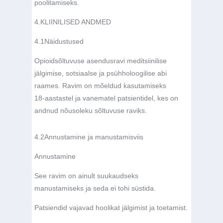
poolitamiseks.
4.
KLIINILISED ANDMED
4.1
Näidustused
Opioidsõltuvuse asendusravi meditsiinilise
jälgimise, sotsiaalse ja psühholoogilise abi
raames. Ravim on mõeldud kasutamiseks
18-aastastel
ja vanematel patsientidel, kes on
andnud nõusoleku sõltuvuse raviks.
4.2
Annustamine ja manustamisviis
Annustamine
See ravim on ainult suukaudseks
manustamiseks ja seda ei tohi süstida.
Patsiendid vajavad hoolikat jälgimist ja toetamist.