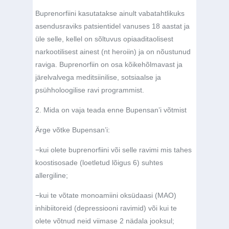
Buprenorfiini kasutatakse ainult vabatahtlikuks
asendusraviks patsientidel vanuses 18 aastat ja
üle selle, kellel on sõltuvus opiaaditaolisest
narkootilisest ainest (nt heroiin) ja on nõustunud
raviga. Buprenorfiin on osa kõikehõlmavast ja
järelvalvega meditsiinilise, sotsiaalse ja
psühholoogilise ravi programmist.
2. Mida on vaja teada enne Bupensan’i võtmist
Ärge võtke Bupensan’i:
−
kui olete buprenorfiini või selle ravimi mis tahes
koostisosade (loetletud lõigus 6) suhtes
allergiline;
−
kui te võtate monoamiini oksüdaasi (MAO)
inhibiitoreid (depressiooni ravimid) või kui te
olete võtnud neid viimase 2 nädala jooksul;