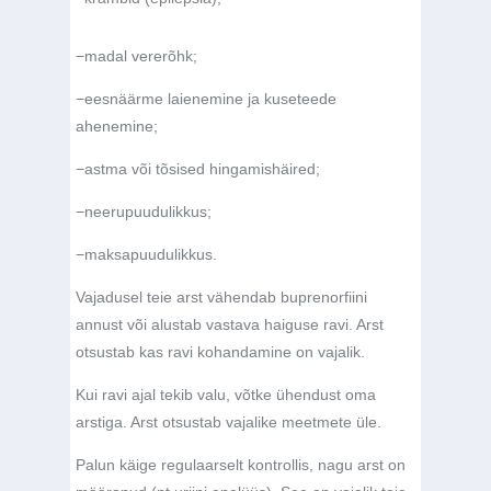
−
madal vererõhk;
−
eesnäärme laienemine ja kuseteede
ahenemine;
−
astma või tõsised hingamishäired;
−
neerupuudulikkus;
−
maksapuudulikkus.
Vajadusel teie arst vähendab buprenorfiini
annust või alustab vastava haiguse ravi. Arst
otsustab kas ravi kohandamine on vajalik.
Kui ravi ajal tekib valu, võtke ühendust oma
arstiga. Arst otsustab vajalike meetmete üle.
Palun käige regulaarselt kontrollis, nagu arst on