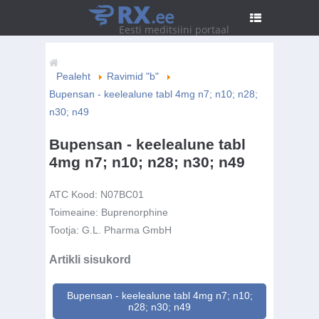
RX
.ee
Eesti meditsiini portaal
Pealeht
Ravimid "b"
Bupensan - keelealune tabl 4mg n7; n10; n28;
n30; n49
Bupensan - keelealune tabl
4mg n7; n10; n28; n30; n49
ATC Kood:
N07BC01
Toimeaine:
Buprenorphine
Tootja:
G.L. Pharma GmbH
Artikli sisukord
Bupensan - keelealune tabl 4mg n7; n10;
n28; n30; n49