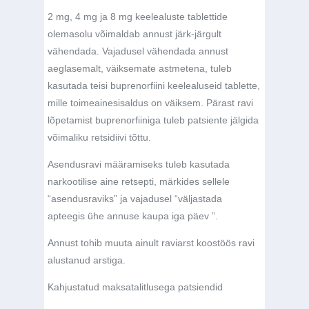
2 mg, 4 mg ja 8 mg keelealuste tablettide
olemasolu võimaldab annust
järk-järgult
vähendada. Vajadusel vähendada annust
aeglasemalt, väiksemate astmetena, tuleb
kasutada teisi buprenorfiini keelealuseid tablette,
mille toimeainesisaldus on väiksem. Pärast ravi
lõpetamist buprenorfiiniga tuleb patsiente jälgida
võimaliku retsidiivi tõttu.
Asendusravi määramiseks tuleb kasutada
narkootilise aine retsepti, märkides sellele
“asendusraviks” ja vajadusel “väljastada
apteegis ühe annuse kaupa iga päev ”.
Annust tohib muuta ainult raviarst koostöös ravi
alustanud arstiga.
Kahjustatud maksatalitlusega patsiendid