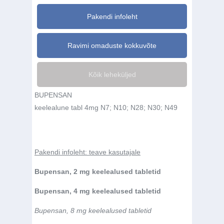
Pakendi infoleht
Ravimi omaduste kokkuvõte
Kõik leheküljed
BUPENSAN
keelealune tabl 4mg N7; N10; N28; N30; N49
Pakendi infoleht: teave kasutajale
Bupensan, 2 mg keelealused tabletid
Bupensan, 4 mg keelealused tabletid
Bupensan, 8 mg keelealused tabletid