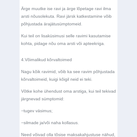
Ärge muutke ise ravi ja ärge lõpetage ravi ilma
arsti nõusolekuta. Ravi järsk katkestamine võib
põhjustada ärajätusümptomeid.
Kui teil on lisaküsimusi selle ravimi kasutamise
kohta, pidage nõu oma arsti või apteekriga.
4.
Võimalikud kõrvaltoimed
Nagu kõik ravimid, võib ka see ravim põhjustada
kõrvaltoimeid, kuigi kõigil neid ei teki.
Võtke kohe ühendust oma arstiga, kui teil tekivad
järgnevad sümptomid:
−
tugev väsimus;
−
silmade ja/või naha kollasus.
Need võivad olla tõsise maksakahjustuse nähud,