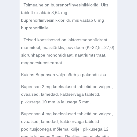
−
Toimeaine on buprenorfiinvesinikkloriid. Üks
tablett sisaldab 8,64 mg
buprenorfiinvesinikkloriidi, mis vastab 8 mg
buprenorfiinile.
−
Teised koostisosad on laktoosmonohüdraat,
mannitool, maisitärklis, povidoon (K=22,5...27,0),
sidrunhappe monohüdraat, naatriumtsitraat,
magneesiumstearaat.
Kuidas Bupensan välja näeb ja pakendi sisu
Bupensan 2 mg keelealused tabletid on valged,
ovaalsed, lamedad, kaldservaga tabletid,
pikkusega 10 mm ja laiusega 5 mm.
Bupensan 4 mg keelealused tabletid on valged,
ovaalsed, lamedad, kaldservaga tabletid
poolitusjoonega mõlemal küljel, pikkusega 12
mm ja laiusega 6 mm. Poolitusjoon ei ole ette