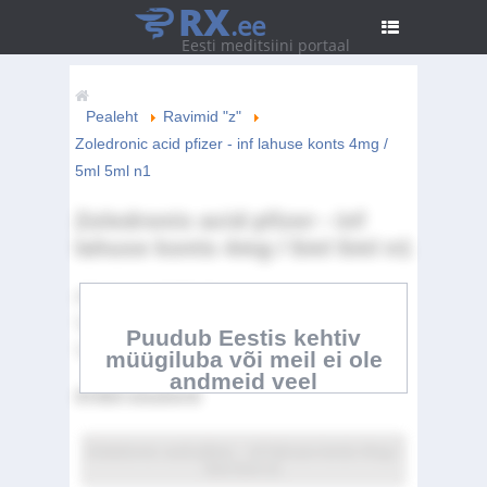
RX
.ee
Eesti meditsiini portaal
Pealeht
Ravimid "z"
Zoledronic acid pfizer - inf lahuse konts 4mg /
5ml 5ml n1
Zoledronic acid pfizer - inf
lahuse konts 4mg / 5ml 5ml n1
ATC Kood:
M05BA08
Toimeaine:
Zoledronic acid
Puudub Eestis kehtiv
Tootja:
Pfizer Europe MA EEIG
müügiluba või meil ei ole
andmeid veel
Artikli sisukord
Zoledronic acid pfizer - inf lahuse konts 4mg /
5ml 5ml n1