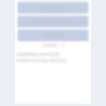
Pakendi infoleht
Ravimi omaduste kokkuvõte
Kõik leheküljed
Lehekülg 1 / 3
ZOLEDRONIC ACID PFIZER
inf lahuse konts 4mg / 5ml 5ml N1