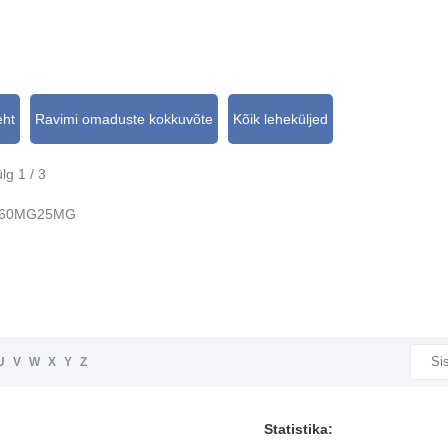
eht
Ravimi omaduste kokkuvõte
Kõik leheküljed
lg 1 / 3
160MG25MG
U
V
W
X
Y
Z
Statistika: