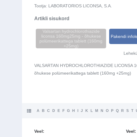
Tootja:
LABORATORIOS LICONSA, S.A.
Artikli sisukord
Valsartan hydrochlorothiazide
liconsa 160mg25mg - õhukese
Pakendi infol
polümeerikattega tablett (160mg
+25mg)
Lehekü
VALSARTAN HYDROCHLOROTHIAZIDE LICONSA 
õhukese polümeerikattega tablett (160mg +25mg)
A
B
C
D
E
F
G
H
I
J
K
L
M
N
O
P
Q
R
S
T
Veel:
Veel: