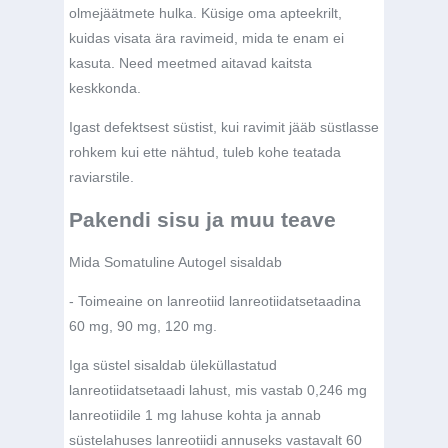
olmejäätmete hulka. Küsige oma apteekrilt,
kuidas visata ära ravimeid, mida te enam ei
kasuta. Need meetmed aitavad kaitsta
keskkonda.
Igast defektsest süstist, kui ravimit jääb süstlasse
rohkem kui ette nähtud, tuleb kohe teatada
raviarstile.
Pakendi sisu ja muu teave
Mida Somatuline Autogel sisaldab
- Toimeaine on lanreotiid lanreotiidatsetaadina
60 mg, 90 mg, 120 mg.
Iga süstel sisaldab üleküllastatud
lanreotiidatsetaadi lahust, mis vastab 0,246 mg
lanreotiidile 1 mg lahuse kohta ja annab
süstelahuses lanreotiidi annuseks vastavalt 60