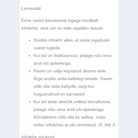
Lanreotiid
Enne ravimi kasutamist lugege hoolikalt
infolehte, sest siin on teile vajalikku teavet.
Hoidke infoleht alles, et seda vajadusel
uuesti lugeda.
Kui teil on lisaküsimusi, pidage nõu oma
arsti või apteekriga.
Ravim on välja kirjutatud üksnes teile.
Ärge andke seda kellelegi teisele. Ravim
võib olla neile kahjulik, isegi kui
haigusnähud on sarnased.
Kui teil tekib ükskõik milline kõrvaltoime,
pidage nõu oma arsti või apteekriga.
Kõrvaltoime võib olla ka selline, mida
selles infolehes ei ole nimetatud. Vt. lõik 4.
Infolehe sisukord