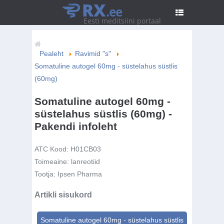
RX
.ee
Eesti meditsiini portaal
Pealeht
Ravimid "s"
Somatuline autogel 60mg - süstelahus süstlis
(60mg)
Somatuline autogel 60mg -
süstelahus süstlis (60mg) -
Pakendi infoleht
ATC Kood:
H01CB03
Toimeaine:
lanreotiid
Tootja:
Ipsen Pharma
Artikli sisukord
Somatuline autogel 60mg - süstelahus süstlis