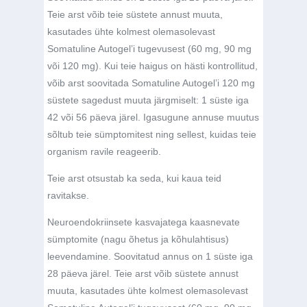
Teie arst võib teie süstete annust muuta,
kasutades ühte kolmest olemasolevast
Somatuline Autogel’i tugevusest (60 mg, 90 mg
või 120 mg). Kui teie haigus on hästi kontrollitud,
võib arst soovitada Somatuline Autogel’i 120 mg
süstete sagedust muuta järgmiselt: 1 süste iga
42 või 56 päeva järel. Igasugune annuse muutus
sõltub teie sümptomitest ning sellest, kuidas teie
organism ravile reageerib.
Teie arst otsustab ka seda, kui kaua teid
ravitakse.
Neuroendokriinsete kasvajatega kaasnevate
sümptomite (nagu õhetus ja kõhulahtisus)
leevendamine.
Soovitatud annus on 1 süste iga
28 päeva järel. Teie arst võib süstete annust
muuta, kasutades ühte kolmest olemasolevast