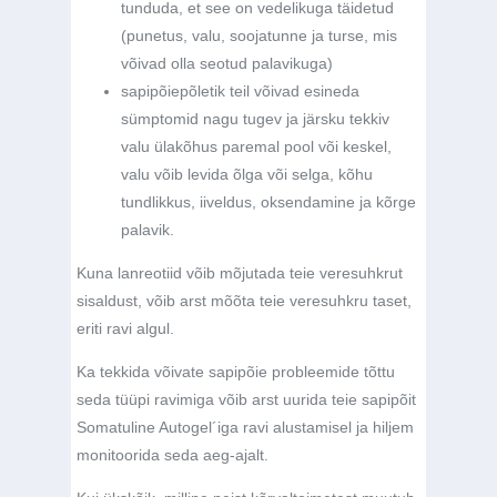
tunduda, et see on vedelikuga täidetud
(punetus, valu, soojatunne ja turse, mis
võivad olla seotud palavikuga)
sapipõiepõletik teil võivad esineda
sümptomid nagu tugev ja järsku tekkiv
valu ülakõhus paremal pool või keskel,
valu võib levida õlga või selga, kõhu
tundlikkus, iiveldus, oksendamine ja kõrge
palavik.
Kuna lanreotiid võib mõjutada teie veresuhkrut
sisaldust, võib arst mõõta teie veresuhkru taset,
eriti ravi algul.
Ka tekkida võivate sapipõie probleemide tõttu
seda tüüpi ravimiga võib arst uurida teie sapipõit
Somatuline Autogel´iga ravi alustamisel ja hiljem
monitoorida seda aeg-ajalt.