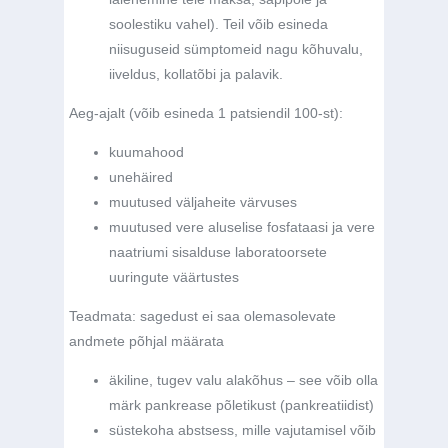
soolestiku vahel). Teil võib esineda
niisuguseid sümptomeid nagu kõhuvalu,
iiveldus, kollatõbi ja palavik.
Aeg-ajalt (võib esineda 1 patsiendil 100-st):
kuumahood
unehäired
muutused väljaheite värvuses
muutused vere aluselise fosfataasi ja vere
naatriumi sisalduse laboratoorsete
uuringute väärtustes
Teadmata:
sagedust ei saa olemasolevate
andmete põhjal määrata
äkiline, tugev valu alakõhus – see võib olla
märk pankrease põletikust (pankreatiidist)
süstekoha abstsess, mille vajutamisel võib