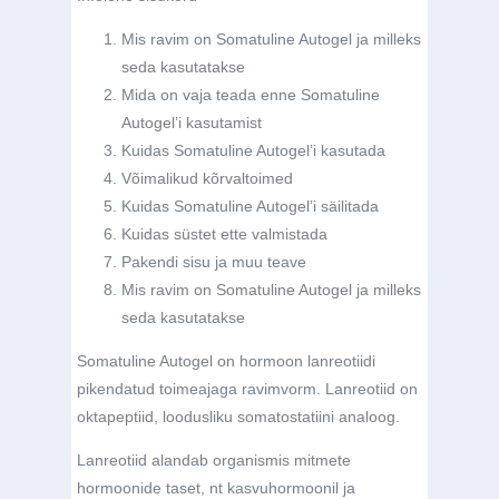
Mis ravim on Somatuline Autogel ja milleks
seda kasutatakse
Mida on vaja teada enne Somatuline
Autogel’i kasutamist
Kuidas Somatuline Autogel’i kasutada
Võimalikud kõrvaltoimed
Kuidas Somatuline Autogel’i säilitada
Kuidas süstet ette valmistada
Pakendi sisu ja muu teave
Mis ravim on Somatuline Autogel ja milleks
seda kasutatakse
Somatuline Autogel on hormoon lanreotiidi
pikendatud toimeajaga ravimvorm. Lanreotiid on
oktapeptiid, loodusliku somatostatiini analoog.
Lanreotiid alandab organismis mitmete
hormoonide taset, nt kasvuhormoonil ja