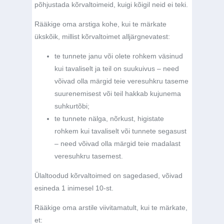
põhjustada kõrvaltoimeid, kuigi kõigil neid ei teki.
Rääkige oma arstiga kohe, kui te märkate
ükskõik, millist kõrvaltoimet alljärgnevatest:
te tunnete janu või olete rohkem väsinud
kui tavaliselt ja teil on suukuivus – need
võivad olla märgid teie veresuhkru taseme
suurenemisest või teil hakkab kujunema
suhkurtõbi;
te tunnete nälga, nõrkust, higistate
rohkem kui tavaliselt või tunnete segasust
– need võivad olla märgid teie madalast
veresuhkru tasemest.
Ülaltoodud kõrvaltoimed on sagedased, võivad
esineda 1 inimesel 10-st.
Rääkige oma arstile viivitamatult, kui te märkate,
et: