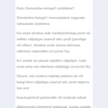
Kuhu Somatuline Autogel’i süstitakse?
Somatuline Autogel’i manustatakse sügavate
nahaaluste süstetena.
Kui süste tehakse teile meditsiinitöötaja poolt või
selleks väljaõppe saanud isiku poolt (pereliige
või sõber), tehakse süste tuhara ülemisse
välimisse neljandikku (vt joonis 5a).
Kui süstite ise pärast vajalikku väljaõpet, tuleb
süste teha reie ülemisse väliskülge (vt joonis 5b).
Otsuse, kas süstima hakkab patsient ise või
keegi teine väljaõppe saanud isik, peab tegema
teie arst.
Kasutusjuhend patsiendile või süstivale isikule
Alljärgnevad juhtnöörid seletavad, kuidas süstida