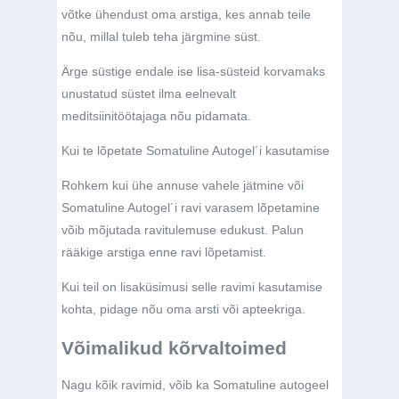
võtke ühendust oma arstiga, kes annab teile
nõu, millal tuleb teha järgmine süst.
Ärge süstige endale ise lisa-süsteid korvamaks
unustatud süstet ilma eelnevalt
meditsiinitöötajaga nõu pidamata.
Kui te lõpetate Somatuline Autogel´i kasutamise
Rohkem kui ühe annuse vahele jätmine või
Somatuline Autogel´i ravi varasem lõpetamine
võib mõjutada ravitulemuse edukust. Palun
rääkige arstiga enne ravi lõpetamist.
Kui teil on lisaküsimusi selle ravimi kasutamise
kohta, pidage nõu oma arsti või apteekriga.
Võimalikud kõrvaltoimed
Nagu kõik ravimid, võib ka Somatuline autogeel