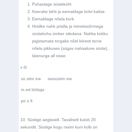
Puhastage süstekoht.
Keerake lahti ja eemaldage kolvi kaitse.
Eemaldage nõela kork.
Hoidke nahk pöidla ja nimetissõrmega
süstekoha ümber siledana. Nahka kokku
pigistamata torgake nõel kiiresti terve
nõela pikkuses (sügav nahaalune süste),
täisnurga all sisse.
v õi
sü stim ine
isesüstim ine
m ed töötaja
po o lt
10. Süstige aeglaselt. Tavaliselt kulub 20
sekundit. Süstige kogu ravim kuni kolb on