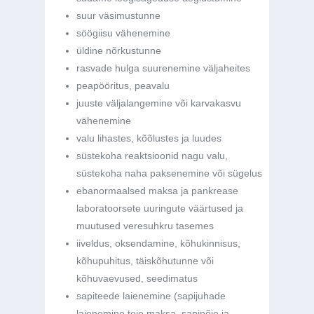
suur väsimustunne
söögiisu vähenemine
üldine nõrkustunne
rasvade hulga suurenemine väljaheites
peapööritus, peavalu
juuste väljalangemine või karvakasvu
vähenemine
valu lihastes, kõõlustes ja luudes
süstekoha reaktsioonid nagu valu,
süstekoha naha paksenemine või sügelus
ebanormaalsed maksa ja pankrease
laboratoorsete uuringute väärtused ja
muutused veresuhkru tasemes
iiveldus, oksendamine, kõhukinnisus,
kõhupuhitus, täiskõhutunne või
kõhuvaevused, seedimatus
sapiteede laienemine (sapijuhade
laienemine teie maksa, sapipõie ja