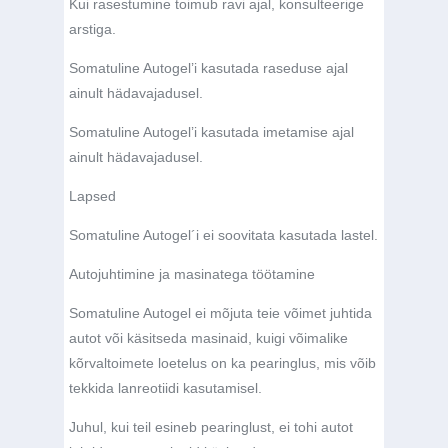
Kui rasestumine toimub ravi ajal, konsulteerige
arstiga.
Somatuline Autogel’i kasutada raseduse ajal
ainult hädavajadusel.
Somatuline Autogel’i kasutada imetamise ajal
ainult hädavajadusel.
Lapsed
Somatuline Autogel´i ei soovitata kasutada lastel.
Autojuhtimine ja masinatega töötamine
Somatuline Autogel ei mõjuta teie võimet juhtida
autot või käsitseda masinaid, kuigi võimalike
kõrvaltoimete loetelus on ka pearinglus, mis võib
tekkida lanreotiidi kasutamisel.
Juhul, kui teil esineb pearinglust, ei tohi autot