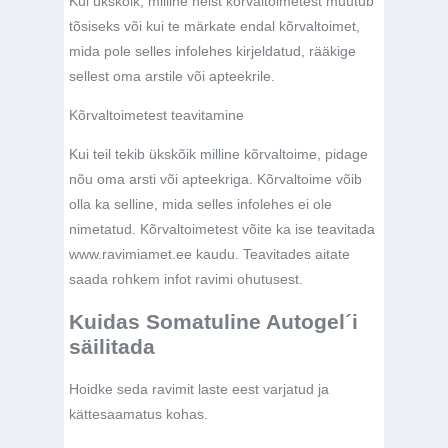
Kui ükskõik, milline neist kõrvaltoimetest muutub
tõsiseks või kui te märkate endal kõrvaltoimet,
mida pole selles infolehes kirjeldatud, rääkige
sellest oma arstile või apteekrile.
Kõrvaltoimetest teavitamine
Kui teil tekib ükskõik milline kõrvaltoime, pidage
nõu oma arsti või apteekriga. Kõrvaltoime võib
olla ka selline, mida selles infolehes ei ole
nimetatud. Kõrvaltoimetest võite ka ise teavitada
www.ravimiamet.ee
kaudu. Teavitades aitate
saada rohkem infot ravimi ohutusest.
Kuidas Somatuline Autogel´i
säilitada
Hoidke seda ravimit laste eest varjatud ja
kättesaamatus kohas.