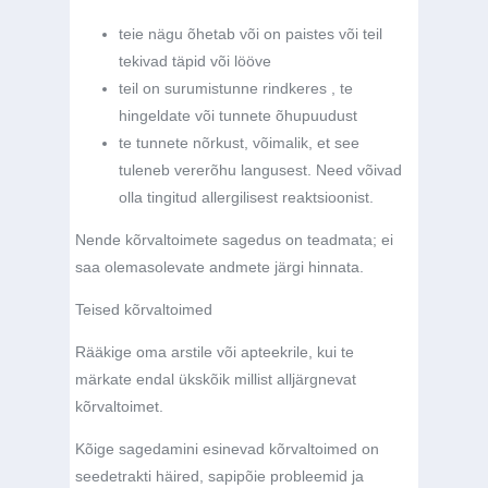
teie nägu õhetab või on paistes või teil
tekivad täpid või lööve
teil on surumistunne rindkeres , te
hingeldate või tunnete õhupuudust
te tunnete nõrkust, võimalik, et see
tuleneb vererõhu langusest. Need võivad
olla tingitud allergilisest reaktsioonist.
Nende kõrvaltoimete sagedus on teadmata; ei
saa olemasolevate andmete järgi hinnata.
Teised kõrvaltoimed
Rääkige oma arstile või apteekrile, kui te
märkate endal ükskõik millist alljärgnevat
kõrvaltoimet.
Kõige sagedamini esinevad kõrvaltoimed on
seedetrakti häired, sapipõie probleemid ja