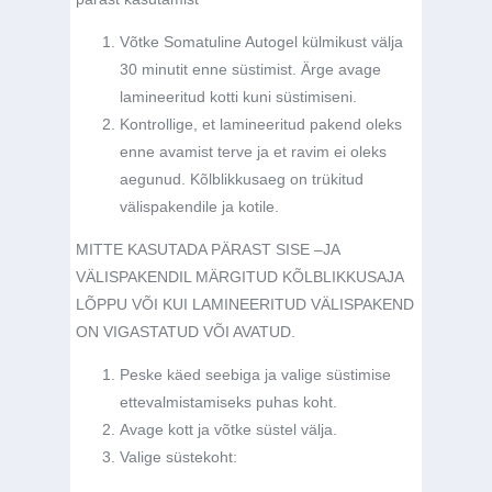
Võtke Somatuline Autogel külmikust välja
30 minutit enne süstimist. Ärge avage
lamineeritud kotti kuni süstimiseni.
Kontrollige, et lamineeritud pakend oleks
enne avamist terve ja et ravim ei oleks
aegunud. Kõlblikkusaeg on trükitud
välispakendile ja kotile.
MITTE KASUTADA PÄRAST SISE –JA
VÄLISPAKENDIL MÄRGITUD KÕLBLIKKUSAJA
LÕPPU VÕI KUI LAMINEERITUD VÄLISPAKEND
ON VIGASTATUD VÕI AVATUD.
Peske käed seebiga ja valige süstimise
ettevalmistamiseks puhas koht.
Avage kott ja võtke süstel välja.
Valige süstekoht: