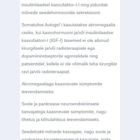
insuliinilaadsel kasvufaktor-I-l ning pidurdab
mõnede seedehormoonide sekretsiooni.
Somatuline Autogel´i kasutatakse akromegaalia
raviks, kui kasvuhormooni ja/või insuliinilaadse
kasvufaktori-I (IGF-I) tasemed ei ole allunud
kirurgilisele ja/või radioteraapiale ega
dopamiiniretseptorite agonistidele ning
patsientidel, kellele ei ole võimalik teha kirurgilist
ravi ja/või radioteraapiat.
Akromegaaliaga kaasnevate sümptomite
leevendamiseks.
Soole ja pankrease neuroendokriinsete
kasvajatega kaasnevate sümptomite, nagu
õhetus ja kõhulahtisus leevendamiseks.
Seedetrakti mõnede kasvajate, nagu soole ja
pankrease kaugelearenenud kasvajate, mida