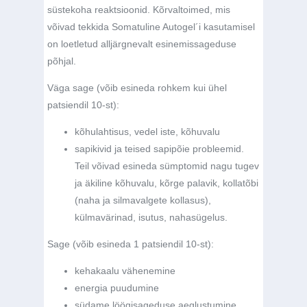
süstekoha reaktsioonid. Kõrvaltoimed, mis
võivad tekkida Somatuline Autogel´i kasutamisel
on loetletud alljärgnevalt esinemissageduse
põhjal.
Väga sage (võib esineda rohkem kui ühel
patsiendil 10-st):
kõhulahtisus, vedel iste, kõhuvalu
sapikivid ja teised sapipõie probleemid.
Teil võivad esineda sümptomid nagu tugev
ja äkiline kõhuvalu, kõrge palavik, kollatõbi
(naha ja silmavalgete kollasus),
külmavärinad, isutus, nahasügelus.
Sage (võib esineda 1 patsiendil 10-st):
kehakaalu vähenemine
energia puudumine
südame löögisageduse aeglustumine