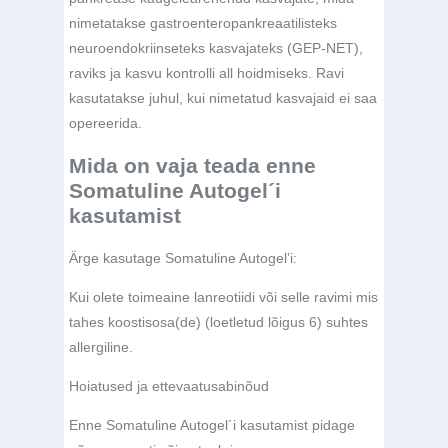
nimetatakse gastroenteropankreaatilisteks
neuroendokriinseteks kasvajateks (GEP-NET),
raviks ja kasvu kontrolli all hoidmiseks. Ravi
kasutatakse juhul, kui nimetatud kasvajaid ei saa
opereerida.
Mida on vaja teada enne
Somatuline Autogel´i
kasutamist
Ärge kasutage Somatuline Autogel’i:
Kui olete toimeaine lanreotiidi või selle ravimi mis
tahes koostisosa(de) (loetletud lõigus 6) suhtes
allergiline.
Hoiatused ja ettevaatusabinõud
Enne Somatuline Autogel´i kasutamist pidage