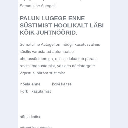
Somatuline Autogeli.
PALUN LUGEGE ENNE
SÜSTIMIST HOOLIKALT LÄBI
KÕIK JUHTNÖÖRID.
Somatuline Autogel on müügil kasutusvalmis
süstlis varustatud automaatse
ohutussüsteemiga, mis ise lukustub pärast
ravimi manustamist, vältides nõelatorgete
vigastusi pärast süstimist.
nõela
enne
kolvi kaitse
kork
kasutamist
nõela kaitse
pärast kasutamist