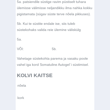
5a. patsiendile süstige ravim püstiselt tuhara
ülemisse välimisse neljandikku ilma nahka kokku
pigistamata (sügav süste terve nõela pikkuses).
5b. Kui te süstite endale ise, siis tuleb
süstekohaks valida reie ülemine väliskülg
5a.
VÕI:
5b.
Vahetage süstekohta parema ja vasaku poole
vahel iga kord Somatuline Autogel´i süstimisel.
KOLVI KAITSE
nõela
kork