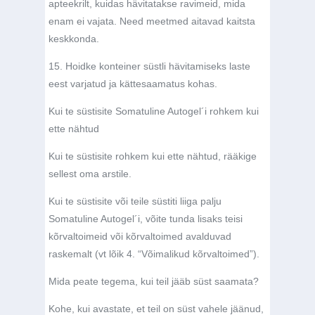
apteekrilt, kuidas hävitatakse ravimeid, mida
enam ei vajata. Need meetmed aitavad kaitsta
keskkonda.
15. Hoidke konteiner süstli hävitamiseks laste
eest varjatud ja kättesaamatus kohas.
Kui te süstisite Somatuline Autogel´i rohkem kui
ette nähtud
Kui te süstisite rohkem kui ette nähtud, rääkige
sellest oma arstile.
Kui te süstisite või teile süstiti liiga palju
Somatuline Autogel´i, võite tunda lisaks teisi
kõrvaltoimeid või kõrvaltoimed avalduvad
raskemalt (vt lõik 4. “Võimalikud kõrvaltoimed”).
Mida peate tegema, kui teil jääb süst saamata?
Kohe, kui avastate, et teil on süst vahele jäänud,