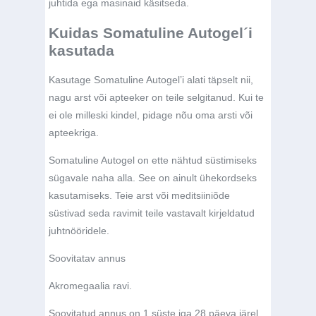
juhtida ega masinaid käsitseda.
Kuidas Somatuline Autogel´i
kasutada
Kasutage Somatuline Autogel’i alati täpselt nii,
nagu arst või apteeker on teile selgitanud. Kui te
ei ole milleski kindel, pidage nõu oma arsti või
apteekriga.
Somatuline Autogel on ette nähtud süstimiseks
sügavale naha alla. See on ainult ühekordseks
kasutamiseks. Teie arst või meditsiiniõde
süstivad seda ravimit teile vastavalt kirjeldatud
juhtnööridele.
Soovitatav annus
Akromegaalia ravi.
Soovitatud annus on 1 süste iga 28 päeva järel.