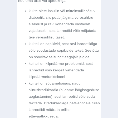
nõu oma arsti või apteekriga.
kui te olete insuliin või mitteinsuliinsõltuv
diabeetik, siis peab jälgima veresuhkru
sisaldust ja ravi kohandada vastavalt
vajadusele, sest lanreotiid võib mõjutada
teie veresuhkru taset.
kui teil on sapikivid, sest ravi lanreotiidiga
võib soodustada sapikivide teket. Seetõttu
on soovitav seisundit aegajalt jälgida.
kui teil on kilpnäärme probleemid, sest
lanreotiid võib kergelt vähendada
kilpnäärmefunktsiooni.
kui teil on südamehaigus, nagu
siinusbradükardia (südame löögisageduse
aeglustumine), sest lanreotiid võib seda
tekitada. Bradükardiaga patsientidele tuleb
lanreotiidi määrata erilise
ettevaatlikkusega.