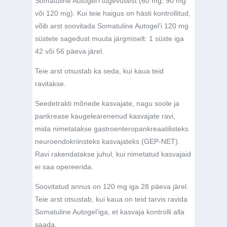
Somatuline Autogel’i tugevusest (60 mg, 90 mg
või 120 mg). Kui teie haigus on hästi kontrollitud,
võib arst soovitada Somatuline Autogel’i 120 mg
süstete sagedust muuta järgmiselt: 1 süste iga
42 või 56 päeva järel.
Teie arst otsustab ka seda, kui kaua teid
ravitakse.
Seedetrakti mõnede kasvajate, nagu soole ja
pankrease kaugelearenenud kasvajate ravi,
mida nimetatakse gastroenteropankreaatilisteks
neuroendokriinsteks kasvajateks (GEP-NET).
Ravi rakendatakse juhul, kui nimetatud kasvajaid
ei saa opereerida.
Soovitatud annus on 120 mg iga 28 päeva järel.
Teie arst otsustab, kui kaua on teid tarvis ravida
Somatuline Autogel’iga, et kasvaja kontrolli alla
saada.