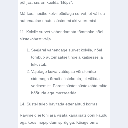
põhjas, siis on kuulda "klõps".
Märkus: hoidke kolvil pöidlaga survet, et vältida
automaatse ohutussüsteemi aktiveerumist.
11. Kolvile survet vähendamata tõmmake nõel
süstekohast välja.
Seejärel vähendage survet kolvile, nõel
tõmbub automaatselt nõela kaitsesse ja
lukustub.
Vajutage kuiva vatitupsu või steriilse
sidemega õrnalt süstekohta, et vältida
veritsemist. Pärast süstet süstekohta mitte
hõõruda ega masseerida.
14. Süstel tuleb hävitada ettenähtud korras.
Ravimeid ei tohi ära visata kanalisatsiooni kaudu
ega koos majapidamisprügiga. Küsige oma