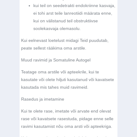
kui teil on seedetrakti endokriinne kasvaja,
ei tohi arst teile lanreotiidi määrata enne,
kui on välistanud teil obstruktiivse
soolekasvaja olemasolu.
Kui eelnevast loetelust midagi Teid puudutab,
peate sellest rääkima oma arstile.
Muud ravimid ja Somatuline Autogel
Teatage oma arstile või apteekrile, kui te
kasutate või olete hiljuti kasutanud või kavatsete
kasutada mis tahes muid ravimeid.
Rasedus ja imetamine
Kui te olete rase, imetate või arvate end olevat
rase või kavatsete rasestuda, pidage enne selle
ravimi kasutamist nõu oma arsti või apteekriga.