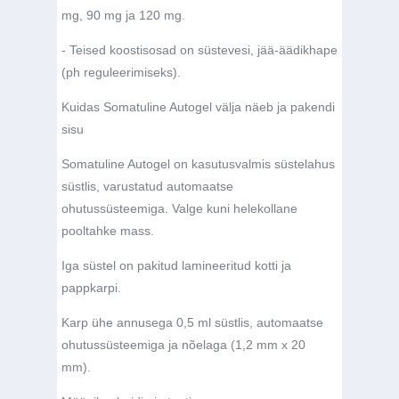
mg, 90 mg ja 120 mg.
- Teised koostisosad on süstevesi, jää-äädikhape
(ph reguleerimiseks).
Kuidas Somatuline Autogel välja näeb ja pakendi
sisu
Somatuline Autogel on kasutusvalmis süstelahus
süstlis, varustatud automaatse
ohutussüsteemiga. Valge kuni helekollane
pooltahke mass.
Iga süstel on pakitud lamineeritud kotti ja
pappkarpi.
Karp ühe annusega 0,5 ml süstlis, automaatse
ohutussüsteemiga ja nõelaga (1,2 mm x 20
mm).