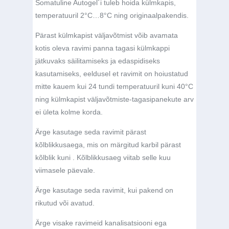
Somatuline Autogel´i tuleb hoida külmkapis,
temperatuuril 2°C…8°C ning originaalpakendis.
Pärast külmkapist väljavõtmist võib avamata
kotis oleva ravimi panna tagasi külmkappi
jätkuvaks säilitamiseks ja edaspidiseks
kasutamiseks, eeldusel et ravimit on hoiustatud
mitte kauem kui 24 tundi temperatuuril kuni 40°C
ning külmkapist väljavõtmiste-tagasipanekute arv
ei ületa kolme korda.
Ärge kasutage seda ravimit pärast
kõlblikkusaega, mis on märgitud karbil pärast
kõlblik kuni . Kõlblikkusaeg viitab selle kuu
viimasele päevale.
Ärge kasutage seda ravimit, kui pakend on
rikutud või avatud.
Ärge visake ravimeid kanalisatsiooni ega