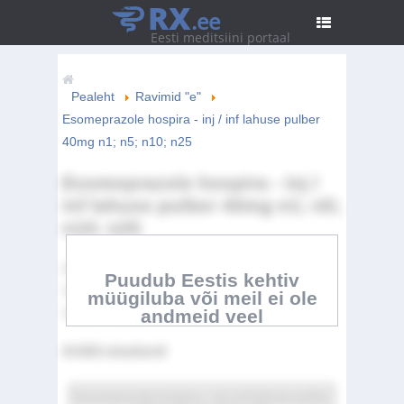
RX
.ee
Eesti meditsiini portaal
Pealeht
Ravimid "e"
Esomeprazole hospira - inj / inf lahuse pulber
40mg n1; n5; n10; n25
Esomeprazole hospira - inj /
inf lahuse pulber 40mg n1; n5;
n10; n25
ATC Kood:
A02BC05
Puudub Eestis kehtiv
Toimeaine:
Esomeprazole
müügiluba või meil ei ole
andmeid veel
Tootja:
Hospira UK Limited
Artikli sisukord
Esomeprazole hospira - inj / inf lahuse pulber