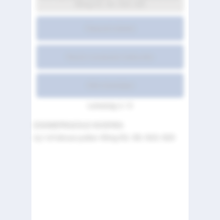
40mg n1; n5; n10; n25
Pakendi infoleht
Ravimi omaduste kokkuvõte
Kõik leheküljed
Lehekülg 1 / 3
ESOMEPRAZOLE HOSPIRA
inj / inf lahuse pulber 40mg N1; N5; N10; N25