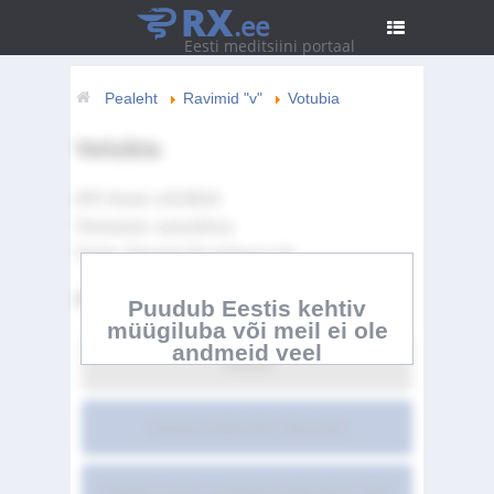
RX
.ee
Eesti meditsiini portaal
Pealeht
Ravimid "v"
Votubia
Votubia
ATC Kood:
L01XE10
Toimeaine:
everolimus
Tootja:
Novartis Europharm Ltd.
Artikli sisukord
Puudub Eestis kehtiv
müügiluba või meil ei ole
andmeid veel
Votubia
Votubia kokkuvõte üldsusele
Votubia ravimi omaduste kokkuvõte LISA I