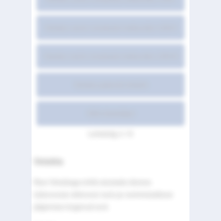
Votubia ravimi omaduste kokkuvõte LISA II
Votubia ravimi omaduste kokkuvõte LISA III
Votubia pakendi infoleht
Kõik leheküljed
Lehekülg 1 / 6
Votubia
Ravi Votubiaga tohib alustada üksnes
tuberoosse skleroosi ravis ja ravimisisalduse
jälgimises kogenud arst.